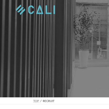
コ
ナ
ン
ビ
テ
ゲ
ン
ー
ツ
シ
へ
ョ
ス
ン
キ
に
ッ
移
プ
動
TOP
RECRUIT