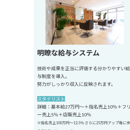
明瞭な給与システム
技術や成果を正当に評価する分かりやすい給
与制度を導入。
努力がしっかり収入に反映されます。
スタイリスト
詳細：基本給27万円〜＋指名売上10％＋フ
ー売上5％＋店販売上10％
※指名売上100万円～12.5％ さらに25万円アップ毎に