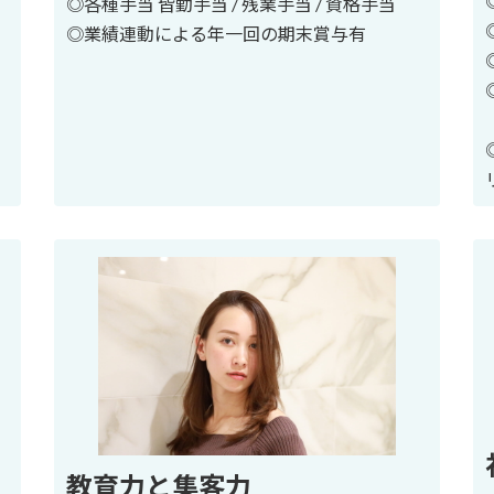
◎各種手当 皆勤手当 / 残業手当 / 資格手当
◎業績連動による年一回の期末賞与有
教育力と集客力